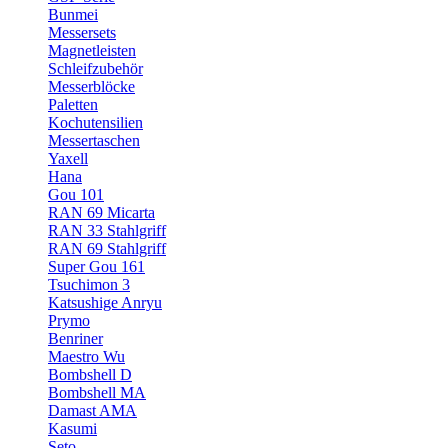
Bunmei
Messersets
Magnetleisten
Schleifzubehör
Messerblöcke
Paletten
Kochutensilien
Messertaschen
Yaxell
Hana
Gou 101
RAN 69 Micarta
RAN 33 Stahlgriff
RAN 69 Stahlgriff
Super Gou 161
Tsuchimon 3
Katsushige Anryu
Prymo
Benriner
Maestro Wu
Bombshell D
Bombshell MA
Damast AMA
Kasumi
Seto