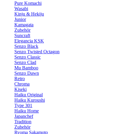
Pure Komachi
Wasabi
Kinju & Hekiju
Junior
Kamagata
Zubehör
Suncraft
Elegancia KSK
Senzo Black
Senzo Twisted Octagon
Senzo Classic
Senzo Clad
Mu Bamboo
Senzo Dawn
Retro
Chroma
Kiseki
Haiku Original
Haiku Kuroushi
Type 301
Haiku Home
Japanchef
Tradition
Zubehör
Ryoma Sakamoto