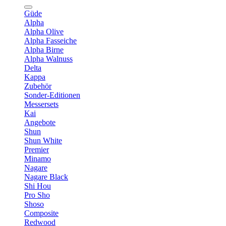
Güde
Alpha
Alpha Olive
Alpha Fasseiche
Alpha Birne
Alpha Walnuss
Delta
Kappa
Zubehör
Sonder-Editionen
Messersets
Kai
Angebote
Shun
Shun White
Premier
Minamo
Nagare
Nagare Black
Shi Hou
Pro Sho
Shoso
Composite
Redwood