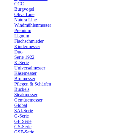
CCC
Burgvogel
Oliva Line
Natura Line
Windmühlenmesser
Premium
Lignum
Flachschmieder
Kindermesser
Duo
Serie 1922
K-Serie
Universalmesser
Käsemesser
Brotmesser
Pflegen & Schärfen
Buckels
Steakmesser
Gemüsemesser
Global
SAI-Serie
G-Serie
GF-Serie
GS-Serie
GSF-Serie