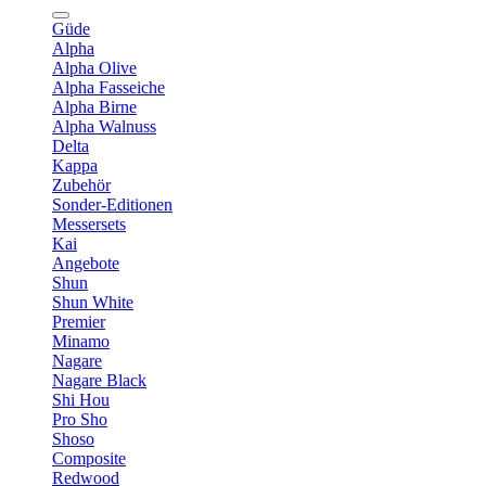
Güde
Alpha
Alpha Olive
Alpha Fasseiche
Alpha Birne
Alpha Walnuss
Delta
Kappa
Zubehör
Sonder-Editionen
Messersets
Kai
Angebote
Shun
Shun White
Premier
Minamo
Nagare
Nagare Black
Shi Hou
Pro Sho
Shoso
Composite
Redwood