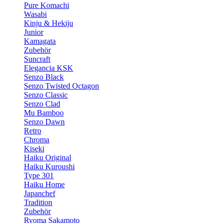
Pure Komachi
Wasabi
Kinju & Hekiju
Junior
Kamagata
Zubehör
Suncraft
Elegancia KSK
Senzo Black
Senzo Twisted Octagon
Senzo Classic
Senzo Clad
Mu Bamboo
Senzo Dawn
Retro
Chroma
Kiseki
Haiku Original
Haiku Kuroushi
Type 301
Haiku Home
Japanchef
Tradition
Zubehör
Ryoma Sakamoto