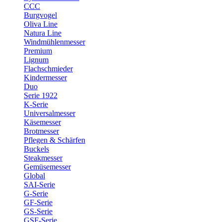
CCC
Burgvogel
Oliva Line
Natura Line
Windmühlenmesser
Premium
Lignum
Flachschmieder
Kindermesser
Duo
Serie 1922
K-Serie
Universalmesser
Käsemesser
Brotmesser
Pflegen & Schärfen
Buckels
Steakmesser
Gemüsemesser
Global
SAI-Serie
G-Serie
GF-Serie
GS-Serie
GSF-Serie