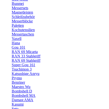
Bunmei
Messersets
Magnetleisten
Schleifzubehör
Messerblöcke
Paletten
Kochutensilien
Messertaschen
Yaxell
Hana
Gou 101
RAN 69 Micarta
RAN 33 Stahlgriff
RAN 69 Stahlgriff
Super Gou 161
Tsuchimon 3
Katsushige Anryu
Prymo
Benriner
Maestro Wu
Bombshell D
Bombshell MA
Damast AMA
Kasumi
Seto