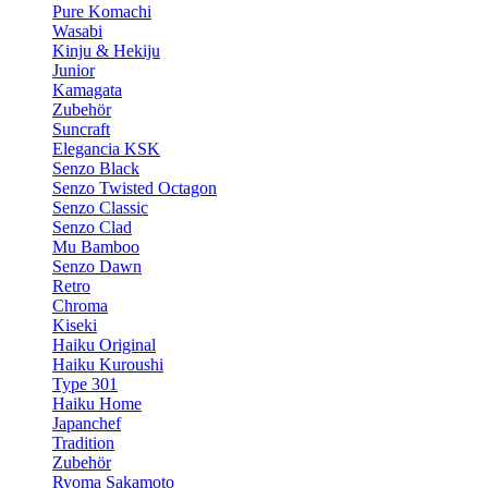
Pure Komachi
Wasabi
Kinju & Hekiju
Junior
Kamagata
Zubehör
Suncraft
Elegancia KSK
Senzo Black
Senzo Twisted Octagon
Senzo Classic
Senzo Clad
Mu Bamboo
Senzo Dawn
Retro
Chroma
Kiseki
Haiku Original
Haiku Kuroushi
Type 301
Haiku Home
Japanchef
Tradition
Zubehör
Ryoma Sakamoto