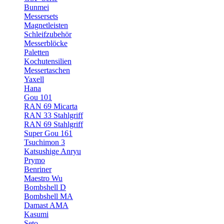
Bunmei
Messersets
Magnetleisten
Schleifzubehör
Messerblöcke
Paletten
Kochutensilien
Messertaschen
Yaxell
Hana
Gou 101
RAN 69 Micarta
RAN 33 Stahlgriff
RAN 69 Stahlgriff
Super Gou 161
Tsuchimon 3
Katsushige Anryu
Prymo
Benriner
Maestro Wu
Bombshell D
Bombshell MA
Damast AMA
Kasumi
Seto