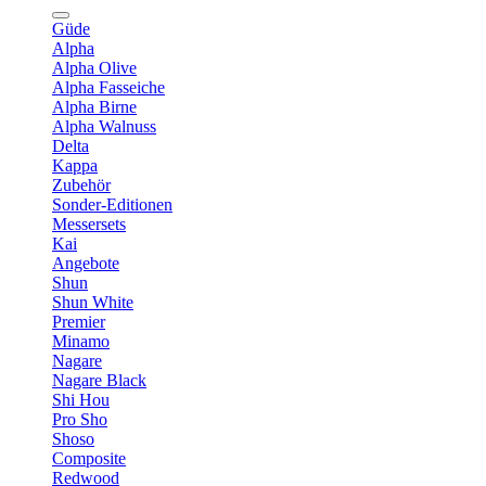
Güde
Alpha
Alpha Olive
Alpha Fasseiche
Alpha Birne
Alpha Walnuss
Delta
Kappa
Zubehör
Sonder-Editionen
Messersets
Kai
Angebote
Shun
Shun White
Premier
Minamo
Nagare
Nagare Black
Shi Hou
Pro Sho
Shoso
Composite
Redwood