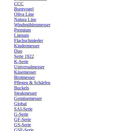
CCC
Burgvogel
Oliva Line
Natura Line
Windmühlenmesser
Premium
Lignum
Flachschmieder
Kindermesser
Duo
Serie 1922
K-Serie
Universalmesser
Käsemesser
Brotmesser
Pflegen & Schärfen
Buckels
Steakmesser
Gemüsemesser
Global
SAI-Serie
G-Serie
GF-Serie
GS-Serie
GSF-Serie