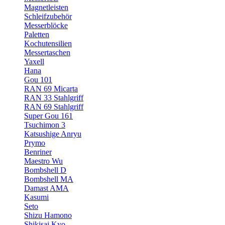
Magnetleisten
Schleifzubehör
Messerblöcke
Paletten
Kochutensilien
Messertaschen
Yaxell
Hana
Gou 101
RAN 69 Micarta
RAN 33 Stahlgriff
RAN 69 Stahlgriff
Super Gou 161
Tsuchimon 3
Katsushige Anryu
Prymo
Benriner
Maestro Wu
Bombshell D
Bombshell MA
Damast AMA
Kasumi
Seto
Shizu Hamono
Shikisai Kyo