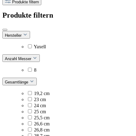
Produkte filtern
Produkte filtern
Hersteller
Yaxell
Anzahl Messer
8
Gesamtlänge
19,2 cm
23 cm
24 cm
25 cm
25,5 cm
26,6 cm
26,8 cm
28,7 cm