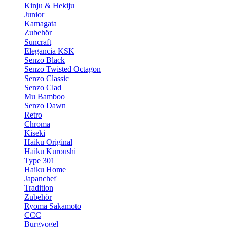
Kinju & Hekiju
Junior
Kamagata
Zubehör
Suncraft
Elegancia KSK
Senzo Black
Senzo Twisted Octagon
Senzo Classic
Senzo Clad
Mu Bamboo
Senzo Dawn
Retro
Chroma
Kiseki
Haiku Original
Haiku Kuroushi
Type 301
Haiku Home
Japanchef
Tradition
Zubehör
Ryoma Sakamoto
CCC
Burgvogel