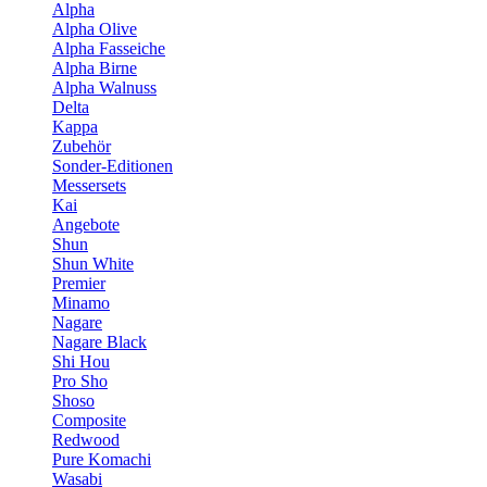
Alpha
Alpha Olive
Alpha Fasseiche
Alpha Birne
Alpha Walnuss
Delta
Kappa
Zubehör
Sonder-Editionen
Messersets
Kai
Angebote
Shun
Shun White
Premier
Minamo
Nagare
Nagare Black
Shi Hou
Pro Sho
Shoso
Composite
Redwood
Pure Komachi
Wasabi