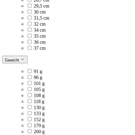
29,5 cm
30 cm
31,5 cm
32 cm
34 cm
35 cm
36 cm
37 cm
Gewicht
91 g
96 g
101 g
105 g
108 g
118 g
130 g
133 g
152 g
179 g
200 g