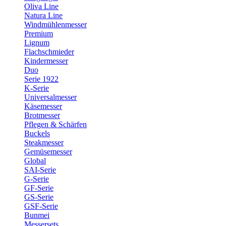
Oliva Line
Natura Line
Windmühlenmesser
Premium
Lignum
Flachschmieder
Kindermesser
Duo
Serie 1922
K-Serie
Universalmesser
Käsemesser
Brotmesser
Pflegen & Schärfen
Buckels
Steakmesser
Gemüsemesser
Global
SAI-Serie
G-Serie
GF-Serie
GS-Serie
GSF-Serie
Bunmei
Messersets