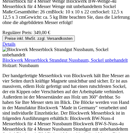
Messerblock für 4 Messer Wenge Blockwerk BW-Wenge-4u
Messerblock für 4 Messer Wenge mit unbehandeltem Sockel
Maße:Gesamthöhe: 26 cmBlock: 10 x 10 x 22 cmSockel: 12,5 x
12,5 x 3 cmGewicht: ca. 5 kg Bitte beachten Sie, dass die Lieferung
ohne die abgebildeten Messer erfolgt!
Regulärer Preis:
349,00 €
Preise inkl. MwSt. zzgl. Versandkosten
Details
Blockwerk Messerblock Strandgut Nussbaum, Sockel unbehandelt
Holzart:
Nussbaum
Der handgefertigte Messerblock von Blockwerk hält Ihre Messer an
vier Seiten durch kräftige Magnete unsichtbar und sicher. Er ist aus
massivem, edlem Holz gefertigt und hat einen rutschfesten Sockel,
der ein Kippen oder Verschieben auf der Arbeitsplatte verhindert.
Außerdem ist der Messerständer aus Holz um 360° drehbar. So
haben Sie Ihre Messer stets im Blick. Die Blöcke werden von Hand
in der Manufaktur Blockwerk "Made in Germany" verarbeitet und
sind individuelle Einzelstücke. Der Blockwerk Messerblock ist in
folgenden Ausführungen erhältlich: Blockwerk BW-Nuss-4
Messerblock für 4 Messer Nussbaum Blockwerk BW-S-Nuss-4u
Messerblock für 4 Messer Nussbaum Strandgut mit unbehandeltem