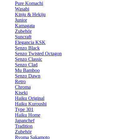
Pure Komachi
Wasabi
Kinju & Hekiju
Junior
Kamagata
Zubehör
Suncraft
Elegancia KSK
Senzo Black
Senzo Twisted Octagon
Senzo Classic
Senzo Clad
Mu Bamboo
Senzo Dawn
Retro
Chroma
Kiseki
Haiku Original
Haiku Kuroushi
Type 301
Haiku Home
Japanchef
Tradition
Zubehör
Ryoma Sakamoto