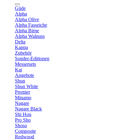
Güde
Alpha
Alpha Olive
Alpha Fasseiche
Alpha Birne
Alpha Walnuss
Delta
Kappa
Zubehör
Sonder-Editionen
Messersets
Kai
Angebote
Shun
Shun White
Premier
Minamo
Nagare
Nagare Black
Shi Hou
Pro Sho
Shoso
Composite
Redwood