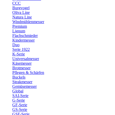
CCC
Burgvogel
Oliva Line
Natura Line
Windmühlenmesser
Premium
Lignum
Flachschmieder
Kindermesser
Duo
Serie 1922
K-Serie
Universalmesser
Käsemesser
Brotmesser
Pflegen & Schärfen
Buckels
Steakmesser
Gemüsemesser
Global
SAI-Serie
G-Serie
GF-Serie
GS-Serie
GSF-Serie