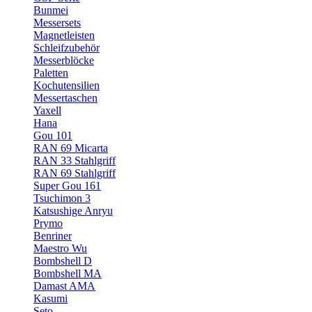
Bunmei
Messersets
Magnetleisten
Schleifzubehör
Messerblöcke
Paletten
Kochutensilien
Messertaschen
Yaxell
Hana
Gou 101
RAN 69 Micarta
RAN 33 Stahlgriff
RAN 69 Stahlgriff
Super Gou 161
Tsuchimon 3
Katsushige Anryu
Prymo
Benriner
Maestro Wu
Bombshell D
Bombshell MA
Damast AMA
Kasumi
Seto