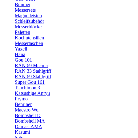
Bunmei
Messersets
Magnetleisten
Schleifzubehör
Messerblöcke
Paletten
Kochutensilien
Messertaschen
Yaxell
Hana
Gou 101
RAN 69 Micarta
RAN 33 Stahlgriff
RAN 69 Stahlgriff
Super Gou 161
Tsuchimon 3
Katsushige Anryu
Prymo
Benriner
Maestro Wu
Bombshell D
Bombshell MA
Damast AMA
Kasumi
Seto