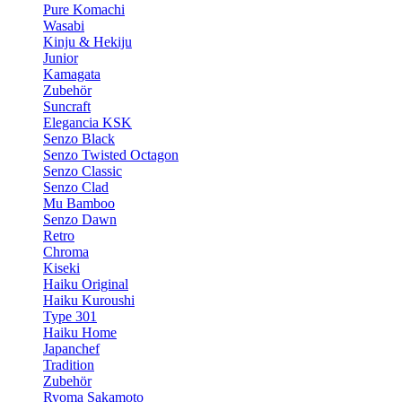
Pure Komachi
Wasabi
Kinju & Hekiju
Junior
Kamagata
Zubehör
Suncraft
Elegancia KSK
Senzo Black
Senzo Twisted Octagon
Senzo Classic
Senzo Clad
Mu Bamboo
Senzo Dawn
Retro
Chroma
Kiseki
Haiku Original
Haiku Kuroushi
Type 301
Haiku Home
Japanchef
Tradition
Zubehör
Ryoma Sakamoto