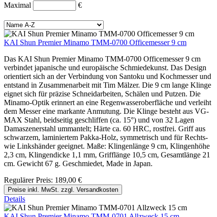
Maximal
€
KAI Shun Premier Minamo TMM-0700 Officemesser 9 cm
Das KAI Shun Premier Minamo TMM-0700 Officemesser 9 cm
verbindet japanische und europäische Schmiedekunst. Das Design
orientiert sich an der Verbindung von Santoku und Kochmesser und
entstand in Zusammenarbeit mit Tim Mälzer. Die 9 cm lange Klinge
eignet sich für präzise Schneidarbeiten, Schälen und Putzen. Die
Minamo-Optik erinnert an eine Regenwasseroberfläche und verleiht
dem Messer eine markante Anmutung. Die Klinge besteht aus VG-
MAX Stahl, beidseitig geschliffen (ca. 15°) und von 32 Lagen
Damaszenerstahl ummantelt; Härte ca. 60 HRC, rostfrei. Griff aus
schwarzem, laminiertem Pakka-Holz, symmetrisch und für Rechts-
wie Linkshänder geeignet. Maße: Klingenlänge 9 cm, Klingenhöhe
2,3 cm, Klingendicke 1,1 mm, Grifflänge 10,5 cm, Gesamtlänge 21
cm. Gewicht 67 g. Geschmiedet, Made in Japan.
Regulärer Preis:
189,00 €
Preise inkl. MwSt. zzgl. Versandkosten
Details
KAI Shun Premier Minamo TMM-0701 Allzweck 15 cm