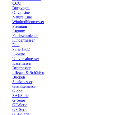
CCC
Burgvogel
Oliva Line
Natura Line
Windmühlenmesser
Premium
Lignum
Flachschmieder
Kindermesser
Duo
Serie 1922
K-Serie
Universalmesser
Käsemesser
Brotmesser
Pflegen & Schärfen
Buckels
Steakmesser
Gemüsemesser
Global
SAI-Serie
G-Serie
GF-Serie
GS-Serie
GSF-Serie