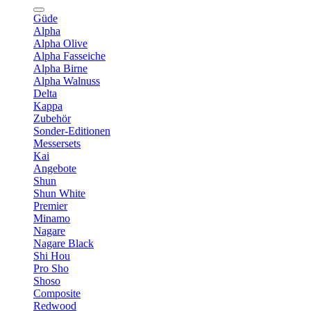
Güde
Alpha
Alpha Olive
Alpha Fasseiche
Alpha Birne
Alpha Walnuss
Delta
Kappa
Zubehör
Sonder-Editionen
Messersets
Kai
Angebote
Shun
Shun White
Premier
Minamo
Nagare
Nagare Black
Shi Hou
Pro Sho
Shoso
Composite
Redwood