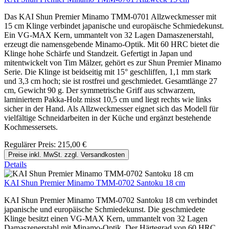
Das KAI Shun Premier Minamo TMM-0701 Allzweckmesser mit
15 cm Klinge verbindet japanische und europäische Schmiedekunst.
Ein VG‑MAX Kern, ummantelt von 32 Lagen Damaszenerstahl,
erzeugt die namensgebende Minamo-Optik. Mit 60 HRC bietet die
Klinge hohe Schärfe und Standzeit. Gefertigt in Japan und
mitentwickelt von Tim Mälzer, gehört es zur Shun Premier Minamo
Serie. Die Klinge ist beidseitig mit 15° geschliffen, 1,1 mm stark
und 3,3 cm hoch; sie ist rostfrei und geschmiedet. Gesamtlänge 27
cm, Gewicht 90 g. Der symmetrische Griff aus schwarzem,
laminiertem Pakka-Holz misst 10,5 cm und liegt rechts wie links
sicher in der Hand. Als Allzweckmesser eignet sich das Modell für
vielfältige Schneidarbeiten in der Küche und ergänzt bestehende
Kochmessersets.
Regulärer Preis:
215,00 €
Preise inkl. MwSt. zzgl. Versandkosten
Details
KAI Shun Premier Minamo TMM-0702 Santoku 18 cm
KAI Shun Premier Minamo TMM-0702 Santoku 18 cm verbindet
japanische und europäische Schmiedekunst. Die geschmiedete
Klinge besitzt einen VG‑MAX Kern, ummantelt von 32 Lagen
Damaszenerstahl mit Minamo‑Optik. Der Härtegrad von 60 HRC