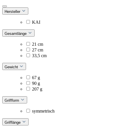
Hersteller
KAI
Gesamtlänge
21 cm
27 cm
33,5 cm
Gewicht
67 g
90 g
207 g
Griffform
symmetrisch
Grifflänge