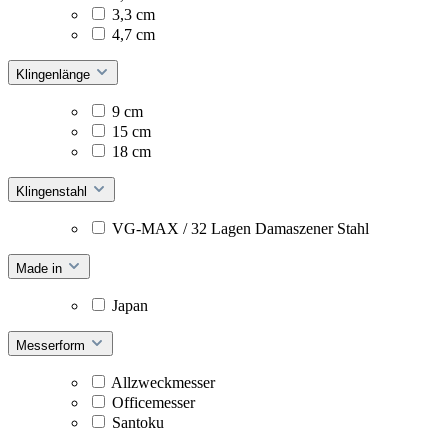
3,3 cm
4,7 cm
Klingenlänge
9 cm
15 cm
18 cm
Klingenstahl
VG-MAX / 32 Lagen Damaszener Stahl
Made in
Japan
Messerform
Allzweckmesser
Officemesser
Santoku