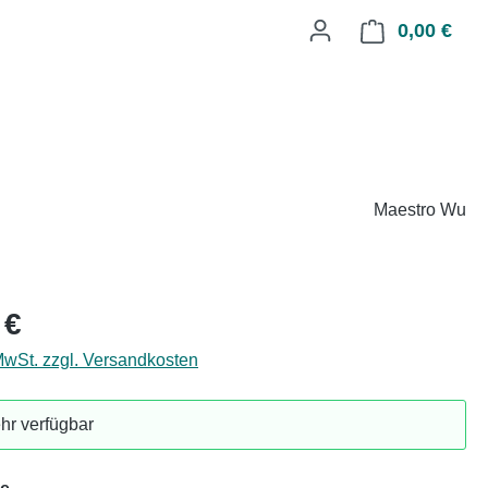
0,00 €
Ware
Maestro Wu
eis:
 €
 MwSt. zzgl. Versandkosten
hr verfügbar
auswählen