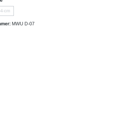
ge
24 cm
tion ist zurzeit nicht verfügbar.)
(Diese Option ist zurzeit nicht verfügbar.)
mmer:
MWU D-07