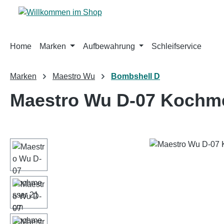
m Hauptinhalt springen
Zur Suche springen
Zur Hauptnavigation springen
Home
Marken
Aufbewahrung
Schleifservice
Marken
Maestro Wu
Bombshell D
Maestro Wu D-07 Kochm
Bildergalerie überspringen