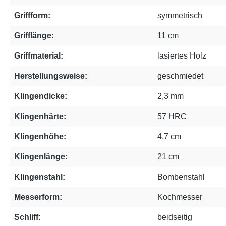
Griffform:
symmetrisch
Grifflänge:
11 cm
Griffmaterial:
lasiertes Holz
Herstellungsweise:
geschmiedet
Klingendicke:
2,3 mm
Klingenhärte:
57 HRC
Klingenhöhe:
4,7 cm
Klingenlänge:
21 cm
Klingenstahl:
Bombenstahl
Messerform:
Kochmesser
Schliff:
beidseitig