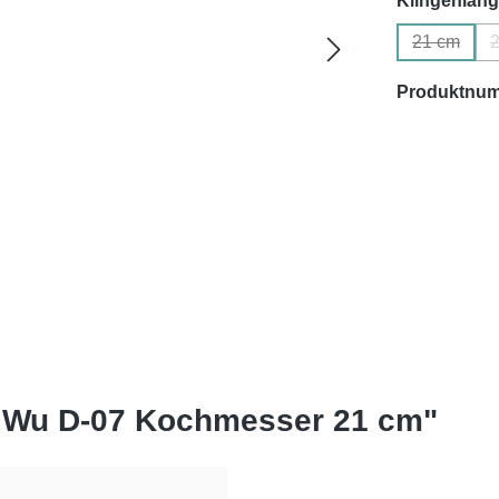
Klingenlän
21 cm
(Diese Op
Produktnu
o Wu D-07 Kochmesser 21 cm"