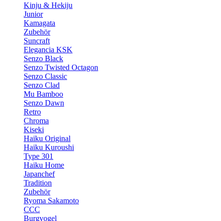
Kinju & Hekiju
Junior
Kamagata
Zubehör
Suncraft
Elegancia KSK
Senzo Black
Senzo Twisted Octagon
Senzo Classic
Senzo Clad
Mu Bamboo
Senzo Dawn
Retro
Chroma
Kiseki
Haiku Original
Haiku Kuroushi
Type 301
Haiku Home
Japanchef
Tradition
Zubehör
Ryoma Sakamoto
CCC
Burgvogel