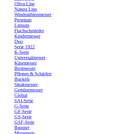
Oliva Line
Natura Line
Windmühlenmesser
Premium
Lignum
Flachschmieder
Kindermesser
Duo
Serie 1922
K-Serie
Universalmesser
Käsemesser
Brotmesser
Pflegen & Schärfen
Buckels
Steakmesser
Gemüsemesser
Global
SAI-Serie
G-Serie
GF-Serie
GS-Serie
GSF-Serie
Bunmei
Messersets