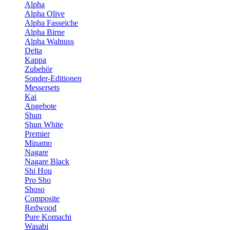
Alpha
Alpha Olive
Alpha Fasseiche
Alpha Birne
Alpha Walnuss
Delta
Kappa
Zubehör
Sonder-Editionen
Messersets
Kai
Angebote
Shun
Shun White
Premier
Minamo
Nagare
Nagare Black
Shi Hou
Pro Sho
Shoso
Composite
Redwood
Pure Komachi
Wasabi