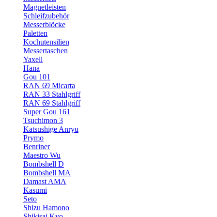
Magnetleisten
Schleifzubehör
Messerblöcke
Paletten
Kochutensilien
Messertaschen
Yaxell
Hana
Gou 101
RAN 69 Micarta
RAN 33 Stahlgriff
RAN 69 Stahlgriff
Super Gou 161
Tsuchimon 3
Katsushige Anryu
Prymo
Benriner
Maestro Wu
Bombshell D
Bombshell MA
Damast AMA
Kasumi
Seto
Shizu Hamono
Shikisai Kyo