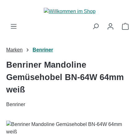
Zum Hauptinhalt springen
Ware
Marken
Benriner
Benriner Mandoline
Gemüsehobel BN-64W 64mm
weiß
Benriner
Bildergalerie überspringen