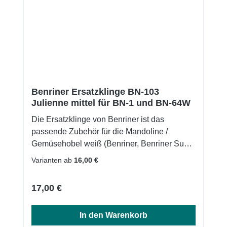
Benriner Ersatzklinge BN-103
Julienne mittel für BN-1 und BN-64W
Die Ersatzklinge von Benriner ist das
passende Zubehör für die Mandoline /
Gemüsehobel weiß (Benriner, Benriner Super
und Benriner Jumbo) und die Mandoline /
Varianten ab
16,00 €
Gemüsehobel grün. Sie besteht aus
rostfreiem Edelstahl und ist in drei
Regulärer Preis:
17,00 €
Klingenformen erhältlich. Maße:10,5 x 2
cm14,5 x 2 cm
In den Warenkorb