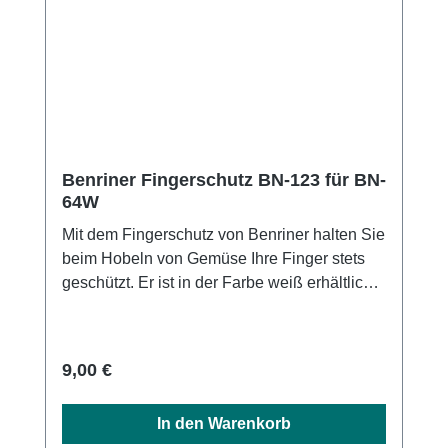
Benriner Fingerschutz BN-123 für BN-
64W
Mit dem Fingerschutz von Benriner halten Sie
beim Hobeln von Gemüse Ihre Finger stets
geschützt. Er ist in der Farbe weiß erhältlich
und das passende Zubehör für die Mandoline
BN-64/W, BN-95/W und BN-120/W. Erhältlich
in folgenden Größen: Benriner BN-123
Regulärer Preis:
9,00 €
Fingerschutz für BN-64/W Benriner BN-124
Fingerschutz für BN-95/W Benriner BN-125
In den Warenkorb
Fingerschutz für BN-120/W Material:BPA-