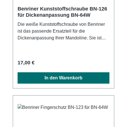
Benriner Kunststoffschraube BN-126
für Dickenanpassung BN-64W
Die weiße Kunststoffschraube von Benriner
ist das passende Ersatzteil für die
Dickenanpassung Ihrer Mandoline. Sie ist
passend für die weiße Mandoline BN-64W
und für die BN-120W Jumbo Mandoline.
Benriner BN-126 Kunststoffschraube für
Regulärer Preis:
17,00 €
Dickanpassung für BN-64W Benriner BN-127
Kunststoffschraube für Dickanpassung für
In den Warenkorb
BN-120W Durchmesser: 3 cm4 cm
Material.BPA-freier Kunststoff