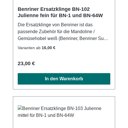
Benriner Ersatzklinge BN-102
Julienne fein für BN-1 und BN-64W
Die Ersatzklinge von Benriner ist das
passende Zubehör für die Mandoline /
Gemüsehobel weiß (Benriner, Benriner Super
und Benriner Jumbo) und die Mandoline /
Varianten ab
16,00 €
Gemüsehobel grün. Sie besteht aus
rostfreiem Edelstahl und ist in drei
Regulärer Preis:
23,00 €
Klingenformen erhältlich. Maße:10,5 x 2
cm14,5 x 2 cm
In den Warenkorb